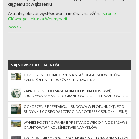
ciągłemu powiększeniu.
Aktualny obszar występowania można znaleźć na
stronie
Głównego Lekarza Weterynarii.
Zobacz »
NAJNOWSZE AKTUALNOŚCI
NAJNOWSZE AKTUALNOŚCI
OGŁOSZENIE O NABORZE NA STAŻ DLA ABSOLWENTÓW
SZKÓŁ ŚREDNICH I WYŻSZYCH 2026/2027
ZAPROSZENIE DO SKŁADANIA OFERT NA DOSTAWĘ
KRUSZYWA ŁAMANEGO, GRANITOWEGO LUB BAZALTOWEGO
OGŁOSZENIE PRZETARGU - BUDOWA WIELOFUNKCYJNEGO
BUDYNKU GOSPODARCZEGO NA POTRZEBY SZKÓŁKI LEŚNEJ
WYNIKI POSTĘPOWANIA II PRZETARGOWEGO NA DZIERŻAWĘ
GRUNTÓW W NADLEŚNICTWIE NAMYSŁÓW
AKCJA „WIENIEC” 2026 - OGÓLNOPOLSKIE DZIAŁANIA STRAŻY