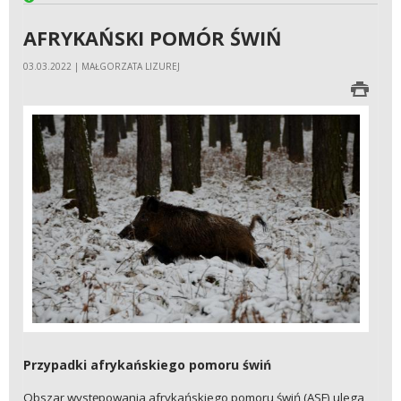
AFRYKAŃSKI POMÓR ŚWIŃ
03.03.2022 | MAŁGORZATA LIZUREJ
Przypadki afrykańskiego pomoru świń
Obszar występowania afrykańskiego pomoru świń (ASF) ulega