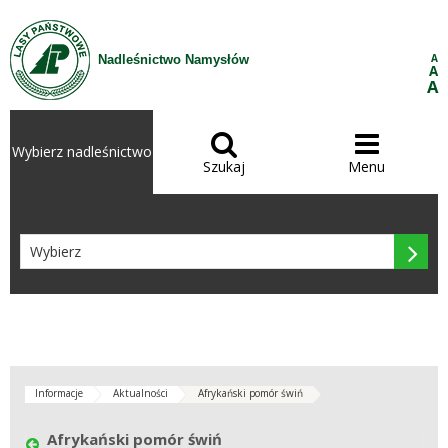
Przejdź do treści
A
Nadleśnictwo Namysłów
A
A


Wybierz nadleśnictwo
Szukaj
Menu

Informacje
Aktualności
Afrykański pomór świń
Afrykański pomór świń