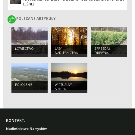
LEŚNEJ
POLECANE ARTYKUŁY
POLECANE ARTYKUŁY
ŁOWIECTWO
LASY
SPRZEDAŻ
NADLEŚNICTWA
DREWNA,
CHOINEK I
SADZONEK
POŁOŻENIE
WIRTUALNY
SPACER
KONTAKT:
Nadleśnictwo Namysłów