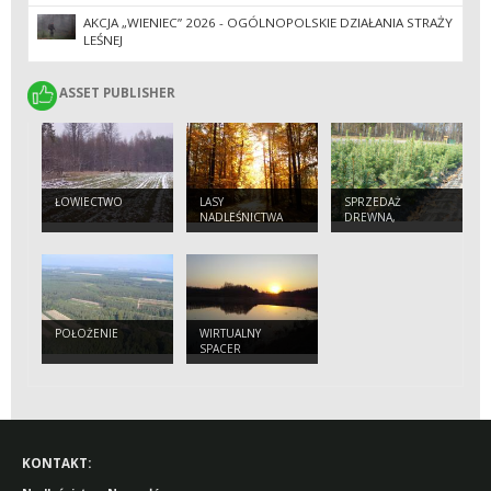
AKCJA „WIENIEC” 2026 - OGÓLNOPOLSKIE DZIAŁANIA STRAŻY
LEŚNEJ
ASSET PUBLISHER
ASSET PUBLISHER
ŁOWIECTWO
LASY
SPRZEDAŻ
NADLEŚNICTWA
DREWNA,
CHOINEK I
SADZONEK
POŁOŻENIE
WIRTUALNY
SPACER
KONTAKT: