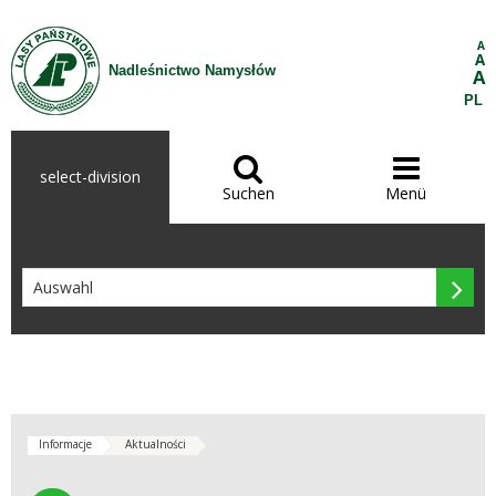
Zum Inhalt wechseln
A
A
Nadleśnictwo Namysłów
A
PL


select-division
Suchen
Menü

Informacje
Aktualności