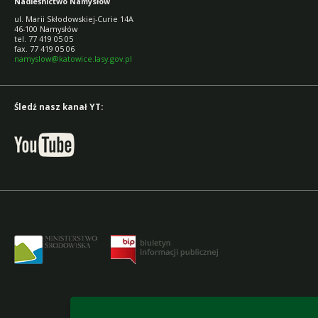
Nadleśnictwo Namysłów
ul. Marii Skłodowskiej-Curie 14A
46-100 Namysłów
tel. 77 419 05 05
fax. 77 419 05 06
namyslow@katowice.lasy.gov.pl
Śledź nasz kanał YT:
accesibility-declaration