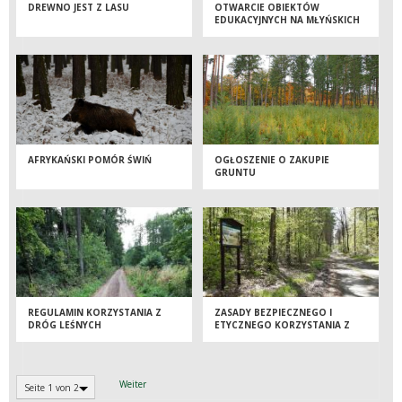
DREWNO JEST Z LASU
OTWARCIE OBIEKTÓW
EDUKACYJNYCH NA MŁYŃSKICH
STAWACH
AFRYKAŃSKI POMÓR ŚWIŃ
OGŁOSZENIE O ZAKUPIE
GRUNTU
REGULAMIN KORZYSTANIA Z
ZASADY BEZPIECZNEGO I
DRÓG LEŚNYCH
ETYCZNEGO KORZYSTANIA Z
LASU
Weiter
Seite 1 von 2