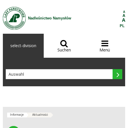
Zum Inhalt wechseln
A
A
Nadleśnictwo Namysłów
A
PL


select-division
Suchen
Menü

Informacje
Aktualności