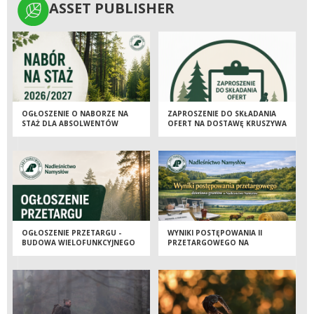
ASSET PUBLISHER
ASSET PUBLISHER
OGŁOSZENIE O NABORZE NA
ZAPROSZENIE DO SKŁADANIA
STAŻ DLA ABSOLWENTÓW
OFERT NA DOSTAWĘ KRUSZYWA
SZKÓŁ ŚREDNICH I WYŻSZYCH
ŁAMANEGO, GRANITOWEGO
2026/2027
LUB BAZALTOWEGO
OGŁOSZENIE PRZETARGU -
WYNIKI POSTĘPOWANIA II
BUDOWA WIELOFUNKCYJNEGO
PRZETARGOWEGO NA
BUDYNKU GOSPODARCZEGO
DZIERŻAWĘ GRUNTÓW W
NA POTRZEBY SZKÓŁKI LEŚNEJ
NADLEŚNICTWIE NAMYSŁÓW