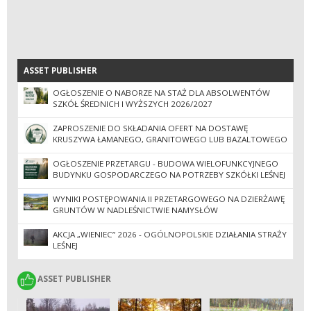
ASSET PUBLISHER
ASSET PUBLISHER
OGŁOSZENIE O NABORZE NA STAŻ DLA ABSOLWENTÓW
SZKÓŁ ŚREDNICH I WYŻSZYCH 2026/2027
ZAPROSZENIE DO SKŁADANIA OFERT NA DOSTAWĘ
KRUSZYWA ŁAMANEGO, GRANITOWEGO LUB BAZALTOWEGO
OGŁOSZENIE PRZETARGU - BUDOWA WIELOFUNKCYJNEGO
BUDYNKU GOSPODARCZEGO NA POTRZEBY SZKÓŁKI LEŚNEJ
WYNIKI POSTĘPOWANIA II PRZETARGOWEGO NA DZIERŻAWĘ
GRUNTÓW W NADLEŚNICTWIE NAMYSŁÓW
AKCJA „WIENIEC” 2026 - OGÓLNOPOLSKIE DZIAŁANIA STRAŻY
LEŚNEJ
ASSET PUBLISHER
ASSET PUBLISHER