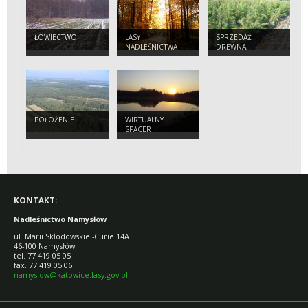
ŁOWIECTWO
LASY
SPRZEDAŻ
NADLEŚNICTWA
DREWNA,
CHOINEK I
SADZONEK
POŁOŻENIE
WIRTUALNY
SPACER
KONTAKT:
Nadleśnictwo Namysłów
ul. Marii Skłodowskiej-Curie 14A
46-100 Namysłów
tel. 77 419 05 05
fax. 77 419 05 06
namyslow@katowice.lasy.gov.pl