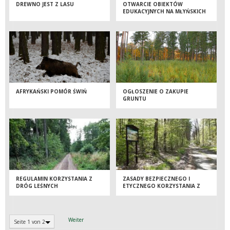
DREWNO JEST Z LASU
OTWARCIE OBIEKTÓW
EDUKACYJNYCH NA MŁYŃSKICH
STAWACH
AFRYKAŃSKI POMÓR ŚWIŃ
OGŁOSZENIE O ZAKUPIE
GRUNTU
REGULAMIN KORZYSTANIA Z
ZASADY BEZPIECZNEGO I
DRÓG LEŚNYCH
ETYCZNEGO KORZYSTANIA Z
LASU
Weiter
Seite 1 von 2