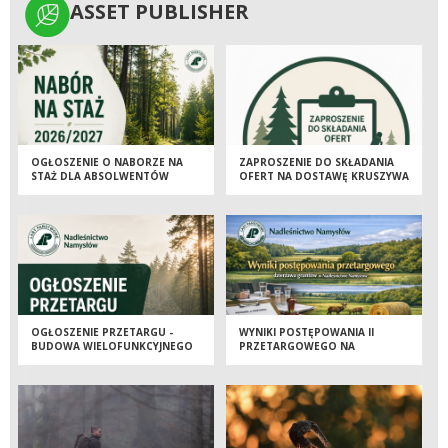
ASSET PUBLISHER
ASSET PUBLISHER
OGŁOSZENIE O NABORZE NA
ZAPROSZENIE DO SKŁADANIA
STAŻ DLA ABSOLWENTÓW
OFERT NA DOSTAWĘ KRUSZYWA
SZKÓŁ ŚREDNICH I WYŻSZYCH
ŁAMANEGO, GRANITOWEGO
2026/2027
LUB BAZALTOWEGO
OGŁOSZENIE PRZETARGU -
WYNIKI POSTĘPOWANIA II
BUDOWA WIELOFUNKCYJNEGO
PRZETARGOWEGO NA
BUDYNKU GOSPODARCZEGO
DZIERŻAWĘ GRUNTÓW W
NA POTRZEBY SZKÓŁKI LEŚNEJ
NADLEŚNICTWIE NAMYSŁÓW