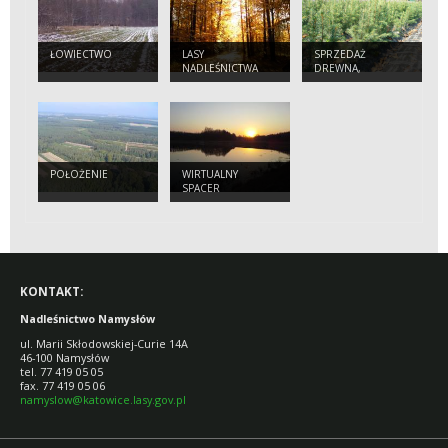
ŁOWIECTWO
LASY
SPRZEDAŻ
NADLEŚNICTWA
DREWNA,
CHOINEK I
SADZONEK
POŁOŻENIE
WIRTUALNY
SPACER
KONTAKT:
Nadleśnictwo Namysłów
ul. Marii Skłodowskiej-Curie 14A
46-100 Namysłów
tel. 77 419 05 05
fax. 77 419 05 06
namyslow@katowice.lasy.gov.pl