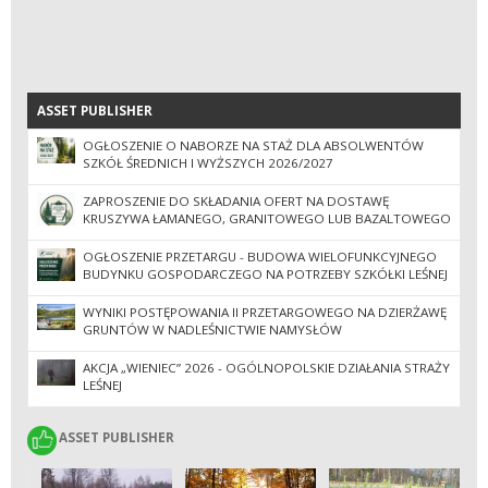
ASSET PUBLISHER
ASSET PUBLISHER
OGŁOSZENIE O NABORZE NA STAŻ DLA ABSOLWENTÓW
SZKÓŁ ŚREDNICH I WYŻSZYCH 2026/2027
ZAPROSZENIE DO SKŁADANIA OFERT NA DOSTAWĘ
KRUSZYWA ŁAMANEGO, GRANITOWEGO LUB BAZALTOWEGO
OGŁOSZENIE PRZETARGU - BUDOWA WIELOFUNKCYJNEGO
BUDYNKU GOSPODARCZEGO NA POTRZEBY SZKÓŁKI LEŚNEJ
WYNIKI POSTĘPOWANIA II PRZETARGOWEGO NA DZIERŻAWĘ
GRUNTÓW W NADLEŚNICTWIE NAMYSŁÓW
AKCJA „WIENIEC” 2026 - OGÓLNOPOLSKIE DZIAŁANIA STRAŻY
LEŚNEJ
ASSET PUBLISHER
ASSET PUBLISHER