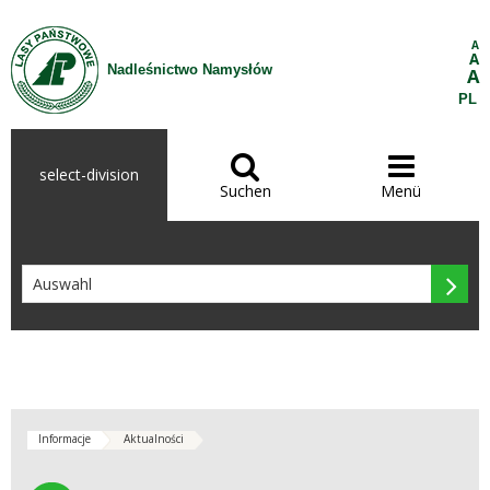
Zum Inhalt wechseln
A
A
Nadleśnictwo Namysłów
A
PL


select-division
Suchen
Menü

Informacje
Aktualności