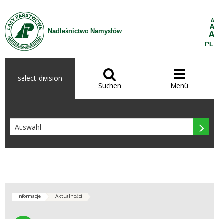
Zum Inhalt wechseln
A
A
Nadleśnictwo Namysłów
A
PL


select-division
Suchen
Menü

Informacje
Aktualności