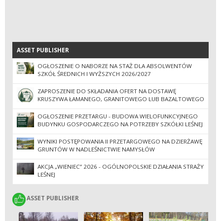
ASSET PUBLISHER
ASSET PUBLISHER
OGŁOSZENIE O NABORZE NA STAŻ DLA ABSOLWENTÓW
SZKÓŁ ŚREDNICH I WYŻSZYCH 2026/2027
ZAPROSZENIE DO SKŁADANIA OFERT NA DOSTAWĘ
KRUSZYWA ŁAMANEGO, GRANITOWEGO LUB BAZALTOWEGO
OGŁOSZENIE PRZETARGU - BUDOWA WIELOFUNKCYJNEGO
BUDYNKU GOSPODARCZEGO NA POTRZEBY SZKÓŁKI LEŚNEJ
WYNIKI POSTĘPOWANIA II PRZETARGOWEGO NA DZIERŻAWĘ
GRUNTÓW W NADLEŚNICTWIE NAMYSŁÓW
AKCJA „WIENIEC” 2026 - OGÓLNOPOLSKIE DZIAŁANIA STRAŻY
LEŚNEJ
ASSET PUBLISHER
ASSET PUBLISHER