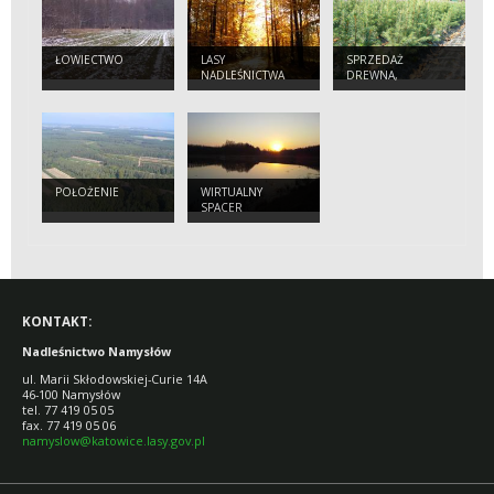
ŁOWIECTWO
LASY
SPRZEDAŻ
NADLEŚNICTWA
DREWNA,
CHOINEK I
SADZONEK
POŁOŻENIE
WIRTUALNY
SPACER
KONTAKT:
Nadleśnictwo Namysłów
ul. Marii Skłodowskiej-Curie 14A
46-100 Namysłów
tel. 77 419 05 05
fax. 77 419 05 06
namyslow@katowice.lasy.gov.pl