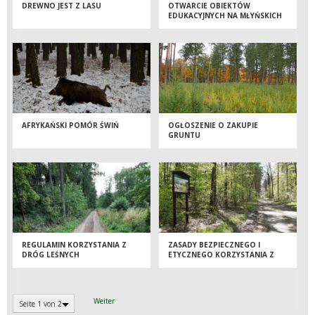
DREWNO JEST Z LASU
OTWARCIE OBIEKTÓW
EDUKACYJNYCH NA MŁYŃSKICH
STAWACH
AFRYKAŃSKI POMÓR ŚWIŃ
OGŁOSZENIE O ZAKUPIE
GRUNTU
REGULAMIN KORZYSTANIA Z
ZASADY BEZPIECZNEGO I
DRÓG LEŚNYCH
ETYCZNEGO KORZYSTANIA Z
LASU
Weiter
Seite 1 von 2