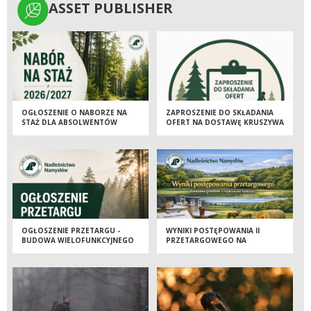
ASSET PUBLISHER
ASSET PUBLISHER
OGŁOSZENIE O NABORZE NA
ZAPROSZENIE DO SKŁADANIA
STAŻ DLA ABSOLWENTÓW
OFERT NA DOSTAWĘ KRUSZYWA
SZKÓŁ ŚREDNICH I WYŻSZYCH
ŁAMANEGO, GRANITOWEGO
2026/2027
LUB BAZALTOWEGO
OGŁOSZENIE PRZETARGU -
WYNIKI POSTĘPOWANIA II
BUDOWA WIELOFUNKCYJNEGO
PRZETARGOWEGO NA
BUDYNKU GOSPODARCZEGO
DZIERŻAWĘ GRUNTÓW W
NA POTRZEBY SZKÓŁKI LEŚNEJ
NADLEŚNICTWIE NAMYSŁÓW