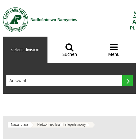
Zum Inhalt wechseln
A
A
Nadleśnictwo Namysłów
A
PL


select-division
Suchen
Menü

Nasza praca
Nadzór nad lasami niepaństwowymi