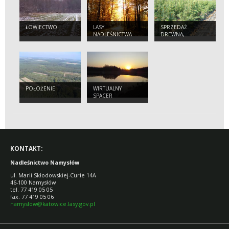
ŁOWIECTWO
LASY
SPRZEDAŻ
NADLEŚNICTWA
DREWNA,
CHOINEK I
SADZONEK
POŁOŻENIE
WIRTUALNY
SPACER
KONTAKT:
Nadleśnictwo Namysłów
ul. Marii Skłodowskiej-Curie 14A
46-100 Namysłów
tel. 77 419 05 05
fax. 77 419 05 06
namyslow@katowice.lasy.gov.pl