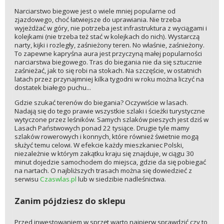
Narciarstwo biegowe jest o wiele mniej popularne od
zjazdowego, choć łatwiejsze do uprawiania. Nie trzeba
wyjeżdżać w góry, nie potrzeba jest infrastruktura z wyciągami i
kolejkami (nie trzeba też stać w kolejkach do nich). Wystarczą
narty, kijki i rozległy, zaśnieżony teren. No właśnie, zaśnieżony.
To zapewne kapryśna aura jest przyczyną małej popularności
narciarstwa biegowego. Tras do biegania nie da się sztucznie
zaśnieżać, jak to się robi na stokach. Na szczęście, w ostatnich
latach przez przynajmniej kilka tygodni w roku można liczyć na
dostatek białego puchu...
Gdzie szukać terenów do biegania? Oczywiście w lasach.
Nadają się do tego prawie wszystkie szlaki i ścieżki turystyczne
wytyczone przez leśników. Samych szlaków pieszych jest dziś w
Lasach Państwowych ponad 22 tysiące. Drugie tyle mamy
szlaków rowerowych i konnych, które również świetnie mogą
służyć temu celowi. W efekcie każdy mieszkaniec Polski,
niezależnie w którym zakątku kraju się znajduje, w ciągu 30
minut dojedzie samochodem do miejsca, gdzie da się pobiegać
na nartach. O najbliższych trasach można się dowiedzieć z
serwisu
Czaswlas.pl
lub w siedzibie nadleśnictwa.
Zanim pójdziesz do sklepu
Przed inwestowaniem w sprzęt warto najpierw sprawdzić czy to