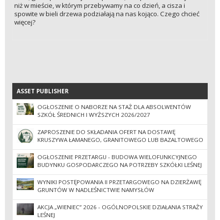
niż w mieście, w którym przebywamy na co dzień, a cisza i
spowite w bieli drzewa podziałają na nas kojąco. Czego chcieć
więcej?
ASSET PUBLISHER
ASSET PUBLISHER
OGŁOSZENIE O NABORZE NA STAŻ DLA ABSOLWENTÓW
SZKÓŁ ŚREDNICH I WYŻSZYCH 2026/2027
ZAPROSZENIE DO SKŁADANIA OFERT NA DOSTAWĘ
KRUSZYWA ŁAMANEGO, GRANITOWEGO LUB BAZALTOWEGO
OGŁOSZENIE PRZETARGU - BUDOWA WIELOFUNKCYJNEGO
BUDYNKU GOSPODARCZEGO NA POTRZEBY SZKÓŁKI LEŚNEJ
WYNIKI POSTĘPOWANIA II PRZETARGOWEGO NA DZIERŻAWĘ
GRUNTÓW W NADLEŚNICTWIE NAMYSŁÓW
AKCJA „WIENIEC” 2026 - OGÓLNOPOLSKIE DZIAŁANIA STRAŻY
LEŚNEJ