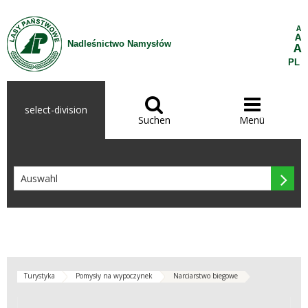
Zum Inhalt wechseln
A
A
Nadleśnictwo Namysłów
A
PL


select-division
Suchen
Menü

Turystyka
Pomysły na wypoczynek
Narciarstwo biegowe