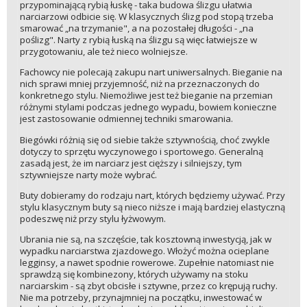
przypominającą rybią łuskę - taka budowa ślizgu ułatwia
narciarzowi odbicie się. W klasycznych ślizg pod stopą trzeba
smarować „na trzymanie", a na pozostałej długości - „na
poślizg". Narty z rybią łuską na ślizgu są więc łatwiejsze w
przygotowaniu, ale też nieco wolniejsze.
Fachowcy nie polecają zakupu nart uniwersalnych. Bieganie na
nich sprawi mniej przyjemność, niż na przeznaczonych do
konkretnego stylu. Niemożliwe jest też bieganie na przemian
różnymi stylami podczas jednego wypadu, bowiem konieczne
jest zastosowanie odmiennej techniki smarowania.
Biegówki różnią się od siebie także sztywnością, choć zwykle
dotyczy to sprzętu wyczynowego i sportowego. Generalną
zasadą jest, że im narciarz jest cięższy i silniejszy, tym
sztywniejsze narty może wybrać.
Buty dobieramy do rodzaju nart, których będziemy używać. Przy
stylu klasycznym buty są nieco niższe i mają bardziej elastyczną
podeszwę niż przy stylu łyżwowym.
Ubrania nie są, na szczęście, tak kosztowną inwestycją, jak w
wypadku narciarstwa zjazdowego. Włożyć można ocieplane
legginsy, a nawet spodnie rowerowe. Zupełnie natomiast nie
sprawdzą się kombinezony, których używamy na stoku
narciarskim - są zbyt obcisłe i sztywne, przez co krępują ruchy.
Nie ma potrzeby, przynajmniej na początku, inwestować w