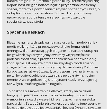
bardzo drogie kurtki, technologiczne bluzy i termiczną bieliznę.
Dopóki nasz bieg na nartach będzie przypominał codzienny
spacer, możemy z powodzeniem używać codziennych ubrań, o
ile będą chroniły przed wiatrem. Dopiero kiedy zaczniemy
uprawiać ten sport intensywnie, pomyślmy o zakupie
specjalistycznego stroju.
Spacer na deskach
Bieganie na nartach wpływa na nasz organizm podobnie, jak
nordic walking, który przecież powstał jako forma letnich
treningów dla… uprawiających bieganie na nartach. Sunąc na
biegówkach, wykorzystujemy dwa razy więcej mięśni niż
podczas chodzenia, a prawdopodobieństwo nabawienia się
kontuzji nie jest większe niż czasie zwykłego chodzenia po
śniegu. Już w czasach prehistorycznych mieszkańcy Północnej
Europy zaczęli używać czegoś, co przypominało narty, właśnie
po to, by ułatwić sobie poruszanie się po pokrytym śniegiem
terenie. A we współczesnej Skandynawii każdy, przynajmniej
raz w życiu, miał biegówki na nogach.
To doskonały zimowy trening dla tych, którzy na co dzień
biegają lub jeżdżą na rolkach, a także świetnym sposób na
wzmocnienie nóg dla wszystkich planujących ferie na stoku
narciarskim. Szczególnie zdrowe jest uprawianie tego sportu w
lesie, gdzie powietrze jest wspaniałe, bez porównania czystsze