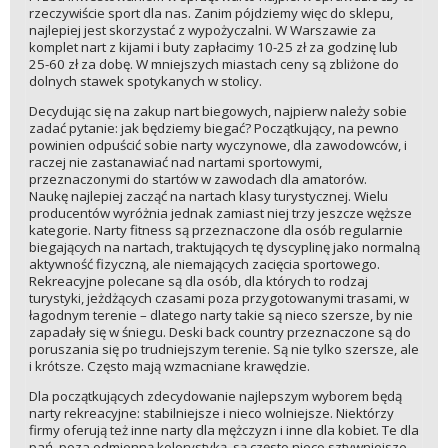
rzeczywiście sport dla nas. Zanim pójdziemy więc do sklepu,
najlepiej jest skorzystać z wypożyczalni. W Warszawie za
komplet nart z kijami i buty zapłacimy 10-25 zł za godzinę lub
25-60 zł za dobę. W mniejszych miastach ceny są zbliżone do
dolnych stawek spotykanych w stolicy.
Decydując się na zakup nart biegowych, najpierw należy sobie
zadać pytanie: jak będziemy biegać? Początkujący, na pewno
powinien odpuścić sobie narty wyczynowe, dla zawodowców, i
raczej nie zastanawiać nad nartami sportowymi,
przeznaczonymi do startów w zawodach dla amatorów.
Naukę najlepiej zacząć na nartach klasy turystycznej. Wielu
producentów wyróżnia jednak zamiast niej trzy jeszcze węższe
kategorie. Narty fitness są przeznaczone dla osób regularnie
biegających na nartach, traktujących tę dyscyplinę jako normalną
aktywność fizyczną, ale niemających zacięcia sportowego.
Rekreacyjne polecane są dla osób, dla których to rodzaj
turystyki, jeżdżących czasami poza przygotowanymi trasami, w
łagodnym terenie – dlatego narty takie są nieco szersze, by nie
zapadały się w śniegu. Deski back country przeznaczone są do
poruszania się po trudniejszym terenie. Są nie tylko szersze, ale
i krótsze. Często mają wzmacniane krawędzie.
Dla początkujących zdecydowanie najlepszym wyborem będą
narty rekreacyjne: stabilniejsze i nieco wolniejsze. Niektórzy
firmy oferują też inne narty dla mężczyzn i inne dla kobiet. Te dla
pań, poza odmienną kolorystyką, są często nieco sztywniejsze,