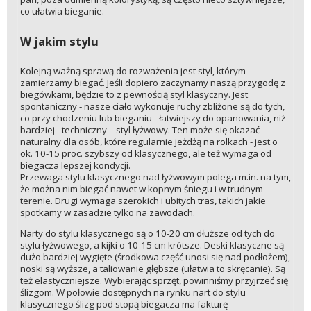
co ułatwia bieganie.
W jakim stylu
Kolejną ważną sprawą do rozważenia jest styl, którym
zamierzamy biegać. Jeśli dopiero zaczynamy naszą przygodę z
biegówkami, będzie to z pewnością styl klasyczny. Jest
spontaniczny - nasze ciało wykonuje ruchy zbliżone są do tych,
co przy chodzeniu lub bieganiu - łatwiejszy do opanowania, niż
bardziej - techniczny – styl łyżwowy. Ten może się okazać
naturalny dla osób, które regularnie jeżdżą na rolkach - jest o
ok. 10-15 proc. szybszy od klasycznego, ale też wymaga od
biegacza lepszej kondycji.
Przewaga stylu klasycznego nad łyżwowym polega m.in. na tym,
że można nim biegać nawet w kopnym śniegu i w trudnym
terenie. Drugi wymaga szerokich i ubitych tras, takich jakie
spotkamy w zasadzie tylko na zawodach.
Narty do stylu klasycznego są o 10-20 cm dłuższe od tych do
stylu łyżwowego, a kijki o 10-15 cm krótsze. Deski klasyczne są
dużo bardziej wygięte (środkowa część unosi się nad podłożem),
noski są wyższe, a taliowanie głębsze (ułatwia to skręcanie). Są
też elastyczniejsze. Wybierając sprzęt, powinniśmy przyjrzeć się
ślizgom. W połowie dostępnych na rynku nart do stylu
klasycznego ślizg pod stopą biegacza ma fakturę