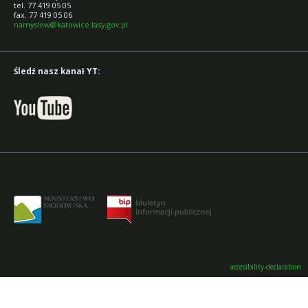
tel. 77 419 05 05
fax. 77 419 05 06
namyslow@katowice.lasy.gov.pl
Śledź nasz kanał YT:
accesibility-declaration