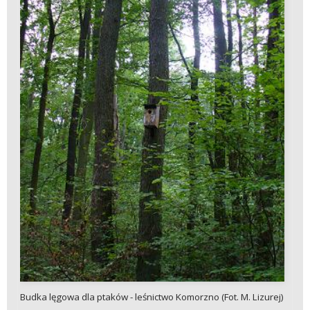
Budka lęgowa dla ptaków - leśnictwo Komorzno (Fot. M. Lizurej)