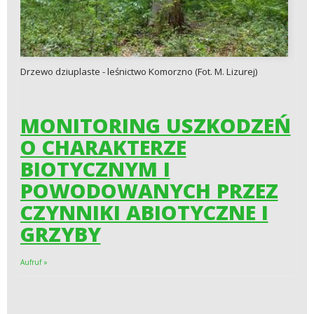
Drzewo dziuplaste - leśnictwo Komorzno (Fot. M. Lizurej)
MONITORING USZKODZEŃ
O CHARAKTERZE
BIOTYCZNYM
I
POWODOWANYCH PRZEZ
CZYNNIKI ABIOTYCZNE I
GRZYBY
Aufruf »