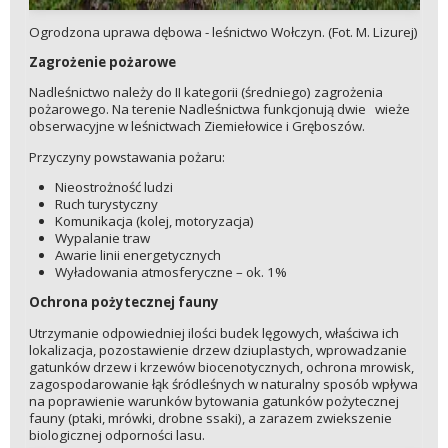
Ogrodzona uprawa dębowa - leśnictwo Wołczyn. (Fot. M. Lizurej)
Zagrożenie pożarowe
Nadleśnictwo należy do II kategorii (średniego) zagrożenia
pożarowego. Na terenie Nadleśnictwa funkcjonują dwie wieże
obserwacyjne w leśnictwach Ziemiełowice i Gręboszów.
Przyczyny powstawania pożaru:
Nieostrożność ludzi
Ruch turystyczny
Komunikacja (kolej, motoryzacja)
Wypalanie traw
Awarie linii energetycznych
Wyładowania atmosferyczne – ok. 1%
Ochrona pożytecznej fauny
Utrzymanie odpowiedniej ilości budek lęgowych, właściwa ich
lokalizacja, pozostawienie drzew dziuplastych, wprowadzanie
gatunków drzew i krzewów biocenotycznych, ochrona mrowisk,
zagospodarowanie łąk śródleśnych w naturalny sposób wpływa
na poprawienie warunków bytowania gatunków pożytecznej
fauny (ptaki, mrówki, drobne ssaki), a zarazem zwiekszenie
biologicznej odporności lasu.