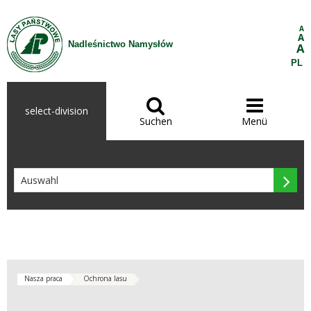
Zum Inhalt wechseln
A
A
Nadleśnictwo Namysłów
A
PL


select-division
Suchen
Menü

Nasza praca
Ochrona lasu