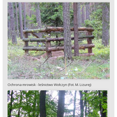
Ochrona mrowisk - leśnictwo Wołczyn (Fot. M. Lizurej)