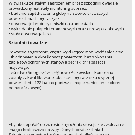
W związku ze stałym zagrożeniem przez szkodniki owadzie
prowadzony jest stały monitoring poprzez:
• badanie zapędraczenia gleby na szkółce oraz stałych
powierzchniach pędraczysk,
• obserwacje brudnicy mniszki na transektach,
• wykładanie pułapek feromonowych oraz drzew pułapkowych,
• stała obserwacja lasu.
Szkodniki owadzie
Poważnie zagrożenie, często wykluczjące możliwość zalesienia
lub odnowienia określonych powierzchni bez wykonania
zabiegów ochronnych stanowią pędraki chrabąszcza
majowego.
Leśnictwo Smogorzów, częściowo Polkowskie i Komorzno
zostały zakwalifikowane jako stałe pędraczyska o łącznej
powierzchni 1172 ha (na poniższej mapie naniesione kolorem
pomarańczowym).
Aby nie dopuścić do wzrostu zagrożenia stosuje się zwalczanie
imago chrabąszcza na zagrożonych powierzchniach.
Szkodniki pierwotne i wtórne w lasach Nadleśnictwa są