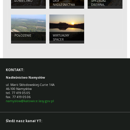
ŁOWIECTWO
LASY
SPRZEDAŻ
NADLEŚNICTWA
DREWNA,
CHOINEK I
SADZONEK
POŁOŻENIE
WIRTUALNY
SPACER
KONTAKT:
Nadleśnictwo Namysłów
ul. Marii Skłodowskiej-Curie 14A
46-100 Namysłów
tel. 77 419 05 05
fax. 77 419 05 06
namyslow@katowice.lasy.gov.pl
Śledź nasz kanał YT: