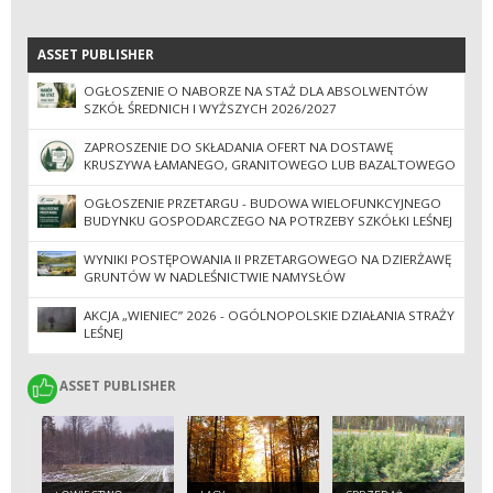
ASSET PUBLISHER
ASSET PUBLISHER
OGŁOSZENIE O NABORZE NA STAŻ DLA ABSOLWENTÓW
SZKÓŁ ŚREDNICH I WYŻSZYCH 2026/2027
ZAPROSZENIE DO SKŁADANIA OFERT NA DOSTAWĘ
KRUSZYWA ŁAMANEGO, GRANITOWEGO LUB BAZALTOWEGO
OGŁOSZENIE PRZETARGU - BUDOWA WIELOFUNKCYJNEGO
BUDYNKU GOSPODARCZEGO NA POTRZEBY SZKÓŁKI LEŚNEJ
WYNIKI POSTĘPOWANIA II PRZETARGOWEGO NA DZIERŻAWĘ
GRUNTÓW W NADLEŚNICTWIE NAMYSŁÓW
AKCJA „WIENIEC” 2026 - OGÓLNOPOLSKIE DZIAŁANIA STRAŻY
LEŚNEJ
ASSET PUBLISHER
ASSET PUBLISHER