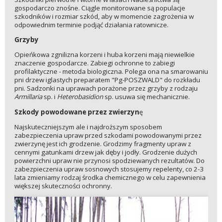
gospodarczo znośne. Ciągle monitorowane są populacje
szkodników i rozmiar szkód, aby w momencie zagrożenia w
odpowiednim terminie podjąć działania ratownicze.
Grzyby
Opieńkowa zgnilizna korzeni i huba korzeni mają niewielkie
znaczenie gospodarcze. Zabiegi ochronne to zabiegi
profilaktyczne - metoda biologiczna. Polega ona na smarowaniu
pni drzew iglastych preparatem "Pg-POSZWALD" do rozkładu
pni. Sadzonki na uprawach porażone przez grzyby z rodzaju
Armillaria
sp. i
Heterobasidion
sp. usuwa się mechanicznie.
Szkody powodowane przez zwierzyn
ę
Najskuteczniejszym ale i najdroższym sposobem
zabezpieczenia upraw przed szkodami powodowanymi przez
zwierzynę jest ich grodzenie. Grodzimy fragmenty upraw z
cennymi gatunkami drzew jak dęby i jodły. Grodzenie dużych
powierzchni upraw nie przynosi spodziewanych rezultatów. Do
zabezpieczenia upraw sosnowych stosujemy repelenty, co 2-3
lata zmieniamy rodzaj środka chemicznego w celu zapewnienia
większej skuteczności ochronny.