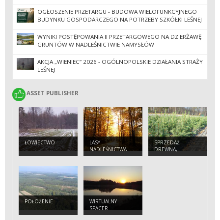
OGŁOSZENIE PRZETARGU - BUDOWA WIELOFUNKCYJNEGO
BUDYNKU GOSPODARCZEGO NA POTRZEBY SZKÓŁKI LEŚNEJ
WYNIKI POSTĘPOWANIA II PRZETARGOWEGO NA DZIERŻAWĘ
GRUNTÓW W NADLEŚNICTWIE NAMYSŁÓW
AKCJA „WIENIEC” 2026 - OGÓLNOPOLSKIE DZIAŁANIA STRAŻY
LEŚNEJ
ASSET PUBLISHER
ASSET PUBLISHER
ŁOWIECTWO
LASY
SPRZEDAŻ
NADLEŚNICTWA
DREWNA,
CHOINEK I
SADZONEK
POŁOŻENIE
WIRTUALNY
SPACER