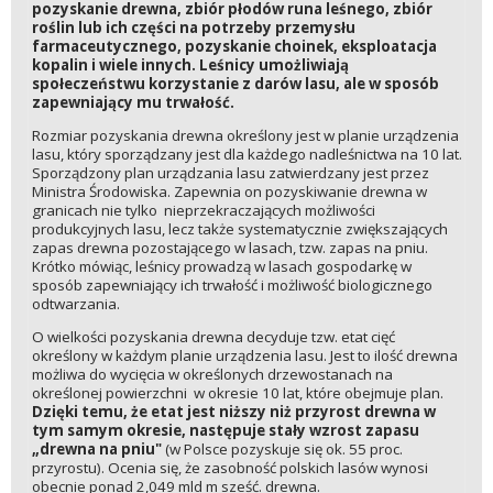
pozyskanie drewna, zbiór płodów runa leśnego, zbiór
roślin lub ich części na potrzeby przemysłu
farmaceutycznego, pozyskanie choinek, eksploatacja
kopalin i wiele innych. Leśnicy umożliwiają
społeczeństwu korzystanie z darów lasu, ale w sposób
zapewniający mu trwałość.
Rozmiar pozyskania drewna określony jest w planie urządzenia
lasu, który sporządzany jest dla każdego nadleśnictwa na 10 lat.
Sporządzony plan urządzania lasu zatwierdzany jest przez
Ministra Środowiska. Zapewnia on pozyskiwanie drewna w
granicach nie tylko nieprzekraczających możliwości
produkcyjnych lasu, lecz także systematycznie zwiększających
zapas drewna pozostającego w lasach, tzw. zapas na pniu.
Krótko mówiąc, leśnicy prowadzą w lasach gospodarkę w
sposób zapewniający ich trwałość i możliwość biologicznego
odtwarzania.
O wielkości pozyskania drewna decyduje tzw. etat cięć
określony w każdym planie urządzenia lasu. Jest to ilość drewna
możliwa do wycięcia w określonych drzewostanach na
określonej powierzchni w okresie 10 lat, które obejmuje plan.
Dzięki temu, że etat jest niższy niż przyrost drewna w
tym samym okresie, następuje stały wzrost zapasu
„drewna na pniu"
(w Polsce pozyskuje się ok. 55 proc.
przyrostu). Ocenia się, że zasobność polskich lasów wynosi
obecnie ponad 2,049 mld m sześć. drewna.