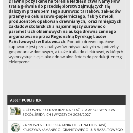
Drewno pozyskane na terenie Nadleśnictwa Namysłów
trafia głównie do przedsiębiorstw zajmujących się
dalszym przerobem tego surowca: tartaków, zakładów
przemysłu celulozowo-papierniczego, fabryk mebli,
producentów opakowań drewnianych, oraz mniejszych
zakładów stolarskich a najcenniejszy surowiec o
parametrach okleinowych na aukcje drewna cennego
organizowane przez Regionalną Dyrekcję Lasów
Państwowych w Katowicach.
Ponadto drewno opałowe
kupowane jest przez nabywców indywidualnych na potrzeby
gospodarstw domowych, a także trafia do elektrowni, w których
wykorzystuje się je jako odnawialne źródło do produkcji energii
elektrycznej.
ASSET PUBLISHER
ASSET PUBLISHER
OGŁOSZENIE O NABORZE NA STAŻ DLA ABSOLWENTÓW
SZKÓŁ ŚREDNICH I WYŻSZYCH 2026/2027
ZAPROSZENIE DO SKŁADANIA OFERT NA DOSTAWĘ
KRUSZYWA ŁAMANEGO, GRANITOWEGO LUB BAZALTOWEGO