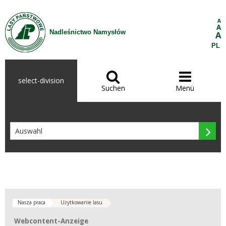
Zum Inhalt wechseln
A
A
Nadleśnictwo Namysłów
A
PL


select-division
Suchen
Menü

Nasza praca
Użytkowanie lasu
Webcontent-Anzeige
Webcontent-Anzeige