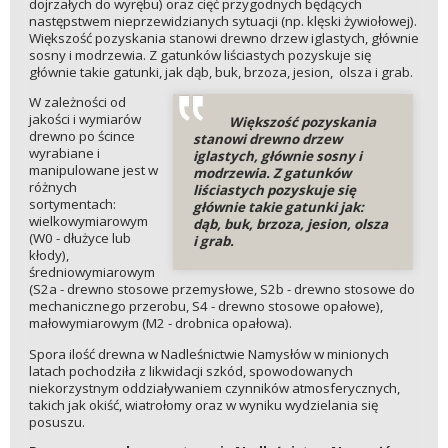
dojrzałych do wyrębu) oraz cięć przygodnych będących
następstwem nieprzewidzianych sytuacji (np. klęski żywiołowej).
Większość pozyskania stanowi drewno drzew iglastych, głównie
sosny i modrzewia. Z gatunków liściastych pozyskuje się
głównie takie gatunki, jak dąb, buk, brzoza, jesion, olsza i grab.
W zależności od
jakości i wymiarów
Większość pozyskania
drewno po ścince
stanowi drewno drzew
wyrabiane i
iglastych, głównie sosny i
manipulowane jest w
modrzewia. Z gatunków
różnych
liściastych pozyskuje się
sortymentach:
głównie takie gatunki jak:
wielkowymiarowym
dąb, buk, brzoza, jesion, olsza
(W0 - dłużyce lub
i grab.
kłody),
średniowymiarowym
(S2a - drewno stosowe przemysłowe, S2b - drewno stosowe do
mechanicznego przerobu, S4 - drewno stosowe opałowe),
małowymiarowym (M2 - drobnica opałowa).
Spora ilość drewna w Nadleśnictwie Namysłów w minionych
latach pochodziła z likwidacji szkód, spowodowanych
niekorzystnym oddziaływaniem czynników atmosferycznych,
takich jak okiść, wiatrołomy oraz w wyniku wydzielania się
posuszu.