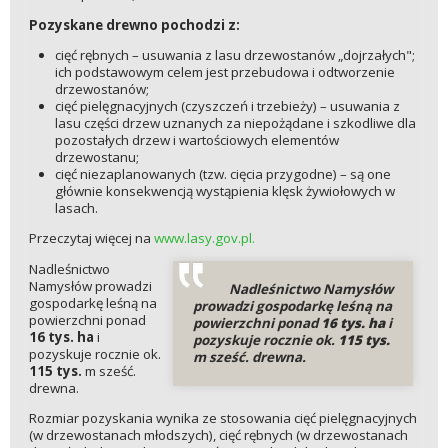
Pozyskane drewno pochodzi z:
cięć rębnych – usuwania z lasu drzewostanów „dojrzałych";
ich podstawowym celem jest przebudowa i odtworzenie
drzewostanów;
cięć pielęgnacyjnych (czyszczeń i trzebieży) – usuwania z
lasu części drzew uznanych za niepożądane i szkodliwe dla
pozostałych drzew i wartościowych elementów
drzewostanu;
cięć niezaplanowanych (tzw. cięcia przygodne) – są one
głównie konsekwencją wystąpienia klęsk żywiołowych w
lasach.
Przeczytaj więcej na
www.lasy.gov.pl.
Nadleśnictwo
Namysłów prowadzi
Nadleśnictwo Namysłów
gospodarkę leśną na
prowadzi gospodarkę leśną na
powierzchni ponad
powierzchni ponad
16 tys. ha
i
16 tys. ha
i
pozyskuje rocznie ok.
115 tys.
pozyskuje rocznie ok.
m sześć. drewna.
115 tys.
m sześć.
drewna.
Rozmiar pozyskania wynika ze stosowania cięć pielęgnacyjnych
(w drzewostanach młodszych), cięć rębnych (w drzewostanach