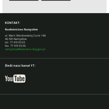
KONTAKT:
Nadleśnictwo Namysłów
ul. Marii Skłodowskiej-Curie 14A
46-100 Namysłów
tel. 77 419 05 05
fax. 77 419 05 06
namyslow@katowice.lasy.gov.pl
Śledź nasz kanał YT: