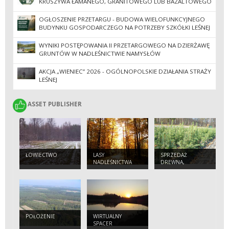
KRUSZYWA ŁAMANEGO, GRANITOWEGO LUB BAZALTOWEGO
OGŁOSZENIE PRZETARGU - BUDOWA WIELOFUNKCYJNEGO
BUDYNKU GOSPODARCZEGO NA POTRZEBY SZKÓŁKI LEŚNEJ
WYNIKI POSTĘPOWANIA II PRZETARGOWEGO NA DZIERŻAWĘ
GRUNTÓW W NADLEŚNICTWIE NAMYSŁÓW
AKCJA „WIENIEC” 2026 - OGÓLNOPOLSKIE DZIAŁANIA STRAŻY
LEŚNEJ
ASSET PUBLISHER
ASSET PUBLISHER
ŁOWIECTWO
LASY
SPRZEDAŻ
NADLEŚNICTWA
DREWNA,
CHOINEK I
SADZONEK
POŁOŻENIE
WIRTUALNY
SPACER