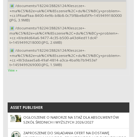
/documents/18224/28826124/Kleszcze+-
+ma%C5%82e+uk%C4%85szenie%2C+du%C5%BCy+problem+-
+cz.I/f4aaf9aa-8400-4e9b-b8b8-0c75f8be8d5f?t=1459499180000
(JPG, 3.9MB)
/documents/18224/28826124/Kleszcze+-
ma%C5%82e+uk%C4%85szenie%2C+du%C5%BCy+problem+-
+cz.+II/ed4d64a6-9477-4c35-b500-a43d4ed11dc4?
t=1459499218000 (JPG, 2.6MB)
/documents/18224/28826124/Kleszcze+-
+ma%C5%82e+uk%C4%85szenie%2C+du%C5%BCy+problem+-
+cz.+III/3daae5a8-49af-4814-a3ca-4ba9b7b9453e?
t=1459499269000 (JPG, 1.5MB)
View »
ASSET PUBLISHER
ASSET PUBLISHER
OGŁOSZENIE O NABORZE NA STAŻ DLA ABSOLWENTÓW
SZKÓŁ ŚREDNICH I WYŻSZYCH 2026/2027
ZAPROSZENIE DO SKŁADANIA OFERT NA DOSTAWĘ