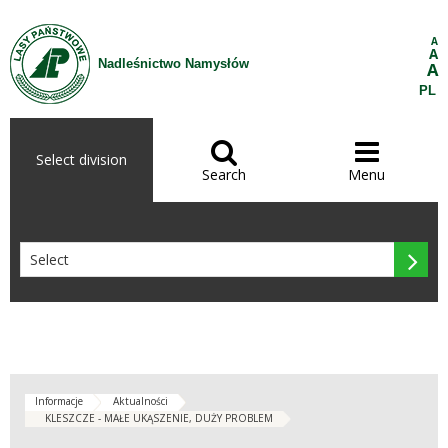
Skip to Content
A
A
Nadleśnictwo Namysłów
A
PL


Select division
Search
Menu

Informacje
Aktualności
KLESZCZE - MAŁE UKĄSZENIE, DUŻY PROBLEM