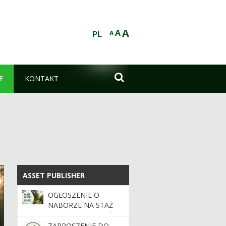
A
A
A
PL

E
KONTAKT
ASSET PUBLISHER
ASSET PUBLISHER
OGŁOSZENIE O
NABORZE NA STAŻ
DLA ABSOLWENTÓW
SZKÓŁ ŚREDNICH I
ZAPROSZENIE DO