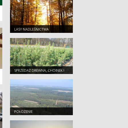
LASY NADLEŚNICTWA
SPRZEDAŻ DREWNA, CHOINEK I
SADZONEK
POŁOŻENIE