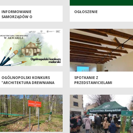
INFORMOWANIE
OGŁOSZENIE
SAMORZĄDÓW O
DZIAŁALNOŚCI NADLEŚNICTW
OGÓLNOPOLSKI KONKURS
SPOTKANIE Z
"ARCHITEKTURA DREWNIANA
PRZEDSTAWICIELAMI
W AKWARELI"
SAMORZĄDU