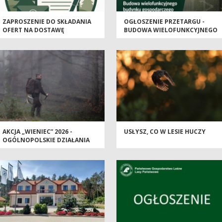
ZAPROSZENIE DO SKŁADANIA
OGŁOSZENIE PRZETARGU -
OFERT NA DOSTAWĘ
BUDOWA WIELOFUNKCYJNEGO
KRUSZYWA ŁAMANEGO,
BUDYNKU GOSPODARCZEGO
GRANITOWEGO LUB
NA POTRZEBY SZKÓŁKI LEŚNEJ
BAZALTOWEGO
AKCJA „WIENIEC” 2026 -
USŁYSZ, CO W LESIE HUCZY
OGÓLNOPOLSKIE DZIAŁANIA
STRAŻY LEŚNEJ