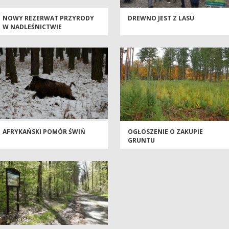
NOWY REZERWAT PRZYRODY
DREWNO JEST Z LASU
W NADLEŚNICTWIE
NAMYSŁÓW
AFRYKAŃSKI POMÓR ŚWIŃ
OGŁOSZENIE O ZAKUPIE
GRUNTU