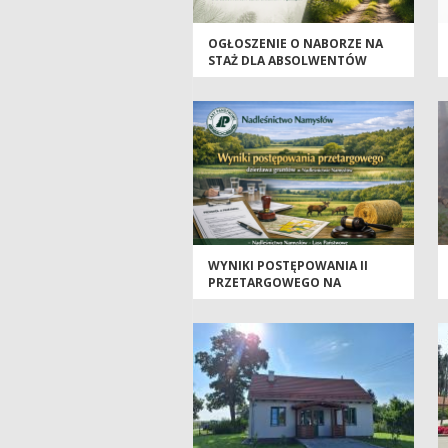
OGŁOSZENIE O NABORZE NA
STAŻ DLA ABSOLWENTÓW
SZKÓŁ ŚREDNICH I WYŻSZYCH
2026/2027
WYNIKI POSTĘPOWANIA II
PRZETARGOWEGO NA
DZIERŻAWĘ GRUNTÓW W
NADLEŚNICTWIE NAMYSŁÓW