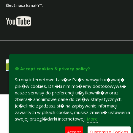
Śledź nasz kanał YT:
🍪 Accept cookies & privacy policy?
Strony internetowe Las�w Pa�stwowych u�ywaj�
plik�w cookies. Dzi�ki nim mo�emy dostosowywa�
Accesibility declaration
nasze serwisy do preferencji u�ytkownik�w oraz
zbiera� anonimowe dane do cel�w statystycznych.
Je�eli nie zgadzasz si� na zapisywanie informacji
zawartych w plikach cookies, musisz zmieni� ustawienia
swojej przegl�darki internetowej.
More
Accept
Customise Cookies