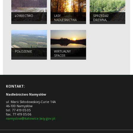
ŁOWIECTWO
LASY
SPRZEDAŻ
NADLEŚNICTWA
DREWNA,
CHOINEK I
SADZONEK
POŁOŻENIE
WIRTUALNY
SPACER
KONTAKT:
Nadleśnictwo Namysłów
ul. Marii Skłodowskiej-Curie 14A
46-100 Namysłów
tel. 77 419 05 05
fax. 77 419 05 06
namyslow@katowice.lasy.gov.pl