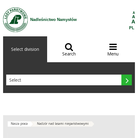
Skip to Content
A
A
Nadleśnictwo Namysłów
A
PL


Select division
Search
Menu

Nasza praca
Nadzór nad lasami niepaństwowymi