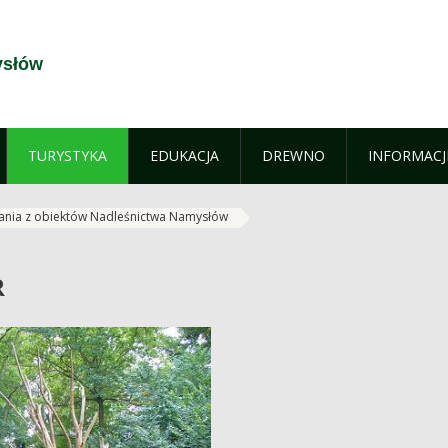
ysłów
TURYSTYKA
EDUKACJA
DREWNO
INFORMACJ
tania z obiektów Nadleśnictwa Namysłów
R
R