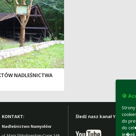
EKTÓW NADLEŚNICTWA
🍪 Ac
Stron
cooki
KONTAKT:
Śledź nasz kanał YT:
do pre
Nadleśnictwo Namysłów
do cel
Je�eli
ul. Marii Skłodowskiej-Curie 14A