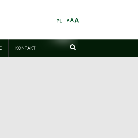
A
A
A
PL

E
KONTAKT