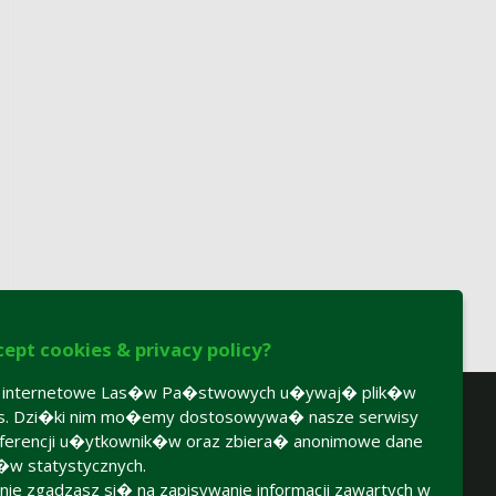
cept cookies & privacy policy?
y internetowe Las�w Pa�stwowych u�ywaj� plik�w
es. Dzi�ki nim mo�emy dostosowywa� nasze serwisy
ferencji u�ytkownik�w oraz zbiera� anonimowe dane
�w statystycznych.
 nie zgadzasz si� na zapisywanie informacji zawartych w