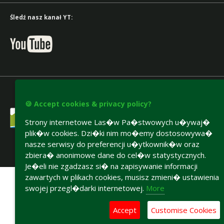
Śledź nasz kanał YT:
🍪 Accept cookies & privacy policy?
Strony internetowe Las�w Pa�stwowych u�ywaj�
plik�w cookies. Dzi�ki nim mo�emy dostosowywa�
nasze serwisy do preferencji u�ytkownik�w oraz
zbiera� anonimowe dane do cel�w statystycznych.
Accesibility declaration
Je�eli nie zgadzasz si� na zapisywanie informacji
zawartych w plikach cookies, musisz zmieni� ustawienia
swojej przegl�darki internetowej.
More
Accept
Customise Cookies