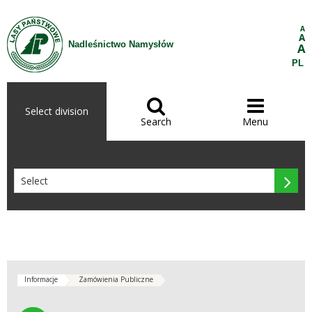
Skip to Content
A
A
Nadleśnictwo Namysłów
A
PL


Select division
Search
Menu

Informacje
Zamówienia Publiczne