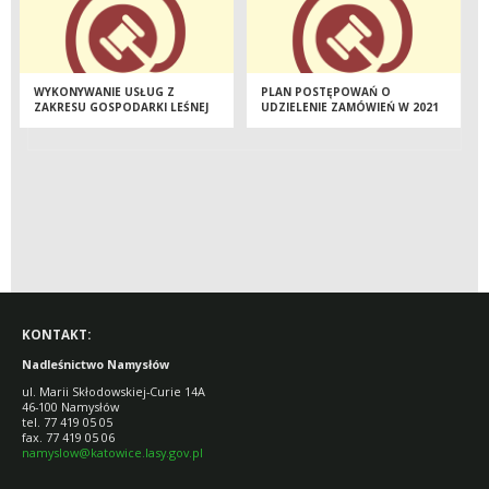
WYKONYWANIE USŁUG Z
PLAN POSTĘPOWAŃ O
ZAKRESU GOSPODARKI LEŚNEJ
UDZIELENIE ZAMÓWIEŃ W 2021
NA TERENIE NADLEŚNICTWA
R. W PGL LP NADLEŚNICTWO
NAMYSŁÓW W ROKU 2022
NAMYSŁÓW
KONTAKT:
Nadleśnictwo Namysłów
ul. Marii Skłodowskiej-Curie 14A
46-100 Namysłów
tel. 77 419 05 05
fax. 77 419 05 06
namyslow@katowice.lasy.gov.pl